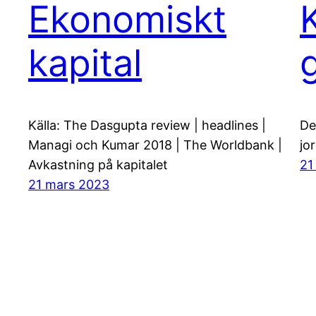
Ekonomiskt
kapital
g
Källa: The Dasgupta review | headlines |
De
Managi och Kumar 2018 | The Worldbank |
jo
Avkastning på kapitalet
21
21 mars 2023