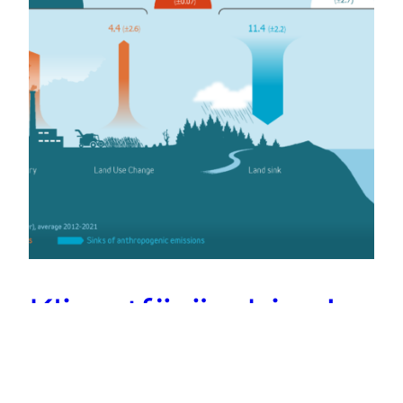
Klimatförändring!
Den övergripande kemiska obalansen i jordens
ekosystem!